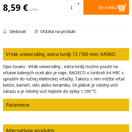
+
8,59
€
Do košíka
s DPH
-
Sledovať
Otázka na produkt
Vrták univerzálny, extra tvrdý 12 /160 mm, VASKO
Opis tovaru : Vrták univerzálny , extra tvrdý možno použiť na
vŕtanie kalených oceli ako je napr, RADECO o tvrdosti 64 HRC s
upnutím do ručnej elektrickej vŕtačky. Takisto s ním môžte vŕtať
betón, kameň, sklo alebo keramiku. SK plátok je odolný voči
nárazu a je odolný voči teplote do výšky 1.100 °C.
Parametre