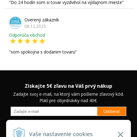
Do 24 hodín som si tovar vyzdvihol na výdajnom mieste
Overený zákazník
08.12.2025
Odporúča obchod
som spokojna s dodanim tovaru
Získajte 5€ zľavu na Váš prvý nákup
Zadajte svoj e-mail, na ktorý vám pošleme zľavový kód.
Platí pre objednávky nad 40€.
Odoberať
Budete informovaný o novinkách na našom eshope a jedinečných
zľavách na vybrané produkty.
Neplatí pre Veľkoobchodných
Vaše nastavenie cookies
zákazníkov.