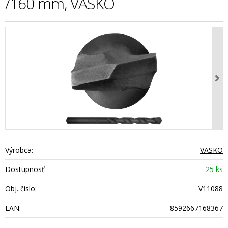
/160 mm, VASKO
Výrobca:
VASKO
Dostupnosť:
25 ks
Obj. čislo:
V11088
EAN:
8592667168367