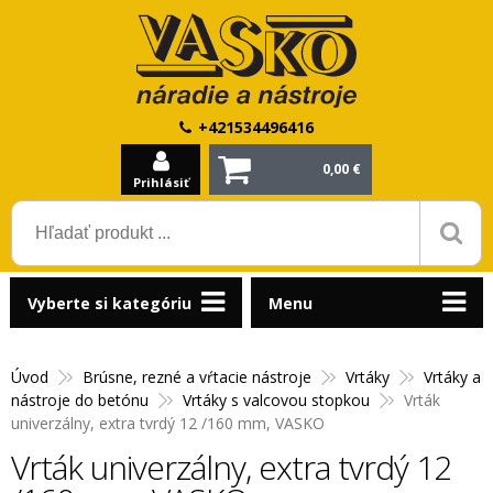
+421534496416
0,00 €
Prihlásiť
Vyberte si kategóriu
Menu
Úvod
Brúsne, rezné a vŕtacie nástroje
Vrtáky
Vrtáky a
nástroje do betónu
Vrtáky s valcovou stopkou
Vrták
univerzálny, extra tvrdý 12 /160 mm, VASKO
Vrták univerzálny, extra tvrdý 12